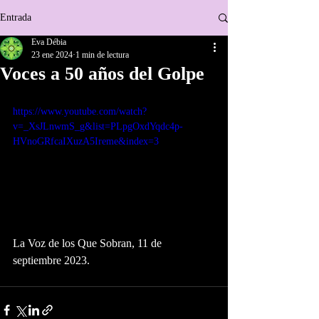
Entrada
Eva Débia
23 ene 2024
1 min de lectura
Voces a 50 años del Golpe
https://www.youtube.com/watch?
v=_XsJLnwmS_g&list=PLpgOxdYqdc4p-
HVnoGRfcaIXuzA5Ireme&index=3
La Voz de los Que Sobran, 11 de 
septiembre 2023.