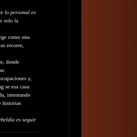
ce 
lo personal es 
s solo la 
erge como una 
as recorre, 
te, donde 
as 
eocupaciones y, 
ng se esa casa 
da, intentando 
 historias 
ebeldía es seguir 