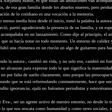
ara Alejandra Matus, es que todas las anotaciones van acompa
cos, de esa gran familia donde los abuelos mueren, pero perdur
ción de lo cotidiano es una vocación a la memoria.  
 menos media hora desde el inicio, tomó la palabra la autora
ió, partió agradeciendo la presencia de su familia, y en espec
a acompañaba en un lanzamiento. Como dije al principio, el a
o que se hacía notar en todo momento. Un entorno de calidez y
faltó una chimenea en un rincón un algo de guitarreo para ha
endo la autora-, cambió mi vida, y no solo eso, cambió mi for
 alcanzan para expresar todo lo que significa la maternidad
 no por falta de sueño claramente, sino porque las preocupaci
undo que se está reformulando constantemente, hace que un
ndita ignorancia
, ojalá no fuéramos periodistas y estuviéramo
e Eva-, ser un agente activo de nuestro entorno, no desde lo m
o lo que nos rescata como humanidad y como seres sociales, y 