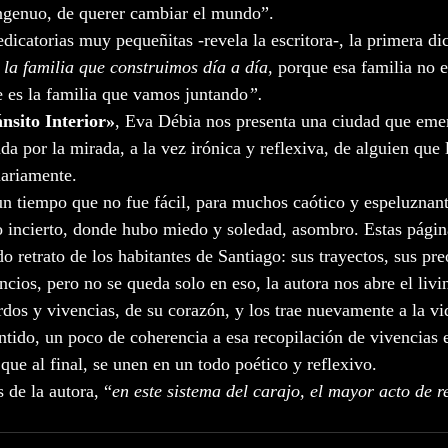
ingenuo, de querer cambiar el mundo”.  
edicatorias muy pequeñitas -revela la escritora-, la primera di
 la familia que construimos día a día
, porque esa familia no e
 es la familia que vamos juntando
”.
nsito Interior»
, Eva Débia nos presenta una ciudad que em
a por la mirada, a la vez irónica y reflexiva, de alguien que l
iariamente.  
 un tiempo que no fue fácil, para muchos caótico y espeluznan
o incierto, donde hubo miedo y soledad, asombro. Estas págin
o retrato de los habitantes de Santiago: sus trayectos, sus pr
ncios, pero no se queda solo en eso, la autora nos abre el livi
erdos y vivencias, de su corazón, y los trae nuevamente a la vi
ntido, un poco de coherencia a esa recopilación de vivencias e
ue al final, se unen en un todo poético y reflexivo. 
s de la autora, “
en este sistema del carajo, el mayor acto de r