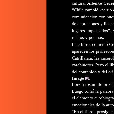
cultural 
Alberto Cece
“Chile cambió -partió 
comunicación con nuest
de depresiones y licen
lugares impensados”. E
relatos y poemas. 
Este libro, comentó Ce
aparecen los profesores
Catrillanca, las cacero
carabineros. Pero el l
del contenido y del or
Image 
#1
Lorem ipsum dolor sit 
Luego tomó la palabra 
el elemento autobiográ
emocionales de la auto
“En el libro –prosigue 