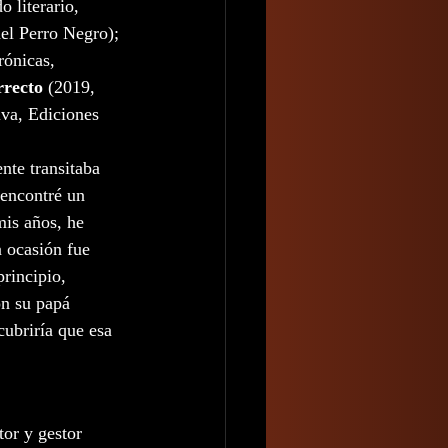
 literario, 
el Perro Negro); 
rónicas, 
rrecto 
(2019, 
iva, Ediciones 
nte transitaba 
 encontré un 
mis años, he 
 ocasión fue 
rincipio, 
on su papá 
cubriría que esa 
tor y gestor 