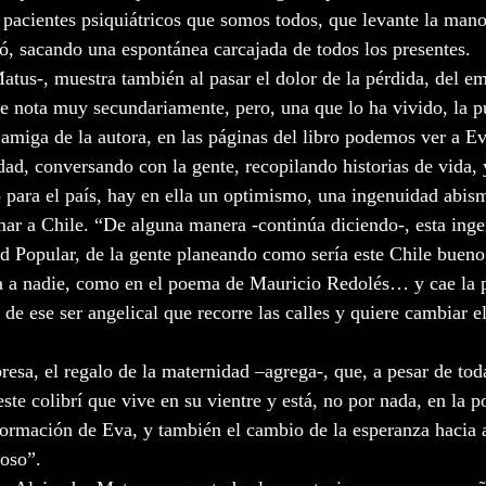
s pacientes psiquiátricos que somos todos, que levante la mano
, sacando una espontánea carcajada de todos los presentes. 
atus-, muestra también al pasar el dolor de la pérdida, del e
 nota muy secundariamente, pero, una que lo ha vivido, la p
amiga de la autora, en las páginas del libro podemos ver a 
udad, conversando con la gente, recopilando historias de vida, y
o para el país, hay en ella un optimismo, una ingenuidad abis
ar a Chile. “De alguna manera -continúa diciendo-, esta inge
d Popular, de la gente planeando como sería este Chile bueno
a a nadie, como en el poema de Mauricio Redolés… y cae la 
 de ese ser angelical que recorre las calles y quiere cambiar 
resa, el regalo de la maternidad –agrega-, que, a pesar de tod
ste colibrí que vive en su vientre y está, no por nada, en la po
formación de Eva, y también el cambio de la esperanza hacia 
joso”. 