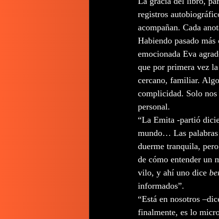
La gracia del libro, p
registros autobiográfi
acompañan. Cada anota
Habiendo pasado más o
emocionada Eva agradec
que por primera vez l
cercano, familiar. Alg
complicidad. Solo nos 
personal.     
“La Emita -partió dici
mundo… Las palabras no
duerme tranquila, pero
de cómo entender un m
vilo, y ahí uno dice 
be
informados”. 
“Está en nosotros –dic
finalmente, es lo micr