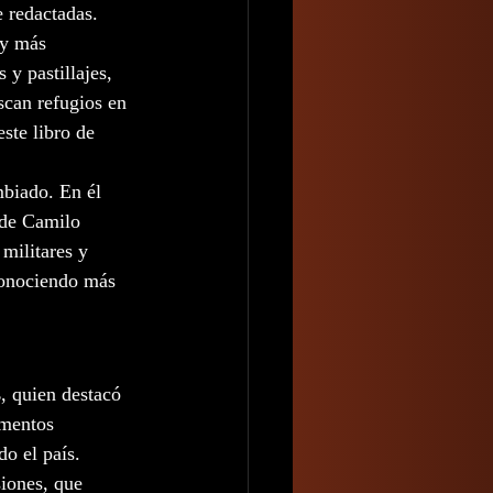
 redactadas.  
ay más 
y pastillajes, 
scan refugios en 
ste libro de 
mbiado. En él 
 de Camilo 
militares y 
 conociendo más 
s
, quien destacó 
omentos 
o el país. 
siones, que 