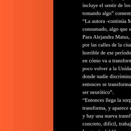
incluye el sentir de lo
tomando algo” comentó
“La autora -continúa M
consumado, algo que se
Para Alejandra Matus, 
por las calles de la ci
horrible de ese períod
en cómo va a transform
poco volver a la Unida
donde nadie discrimin
entonces se transforma
ser neurótico”. 
“Entonces llega la sorp
transforma, y aparece e
y hay una nueva trans
concreto, difícil, traba