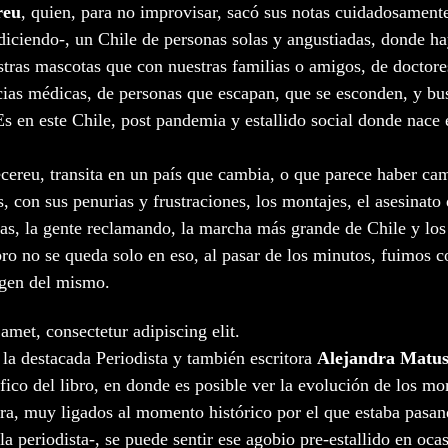
reu
, quien, para no improvisar, sacó sus notas cuidadosamente
diciendo-, un Chile de personas solas y angustiadas, donde h
ras mascotas que con nuestras familias o amigos, de doctores 
cias médicas, de personas que escapan, que se esconden, y bu
s en este Chile, post pandemia y estallido social donde nace e
cereu, transita en un país que cambia, o que parece haber ca
, con sus penurias y frustraciones, los montajes, el asesinato
las, la gente reclamando, la marcha más grande de Chile y los 
ibro no se queda solo en eso, al pasar de los minutos, fuimos
igen del mismo. 
amet, consectetur adipiscing elit.
la destacada Periodista y también escritora 
Alejandra Matu
fico del libro, en donde es posible ver la evolución de los m
ra, muy ligados al momento histórico por el que estaba pasand
la periodista-, se puede sentir ese agobio pre-estallido en oca