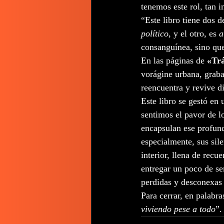
tenemos este rol, tan 
“Este libro tiene dos d
político
, y el otro, es
 a
consanguínea, sino que
En las páginas de 
«Trá
vorágine urbana, grabad
reencuentra y revive d
Este libro se gestó en
sentimos el pavor de l
encapsulan ese profund
especialmente, sus sile
interior, llena de recu
entregar un poco de se
perdidas y desconexas q
Para cerrar, en palabra
viviendo pese a todo
”.