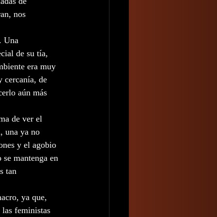
ñadas de 
an, nos 
. Una 
ial de su tía, 
mbiente era muy 
 cercanía, de 
cerlo aún más 
ma de ver el 
, una ya no 
ones y el agobio 
o se mantenga en 
s tan 
acro, ya que, 
las feministas 