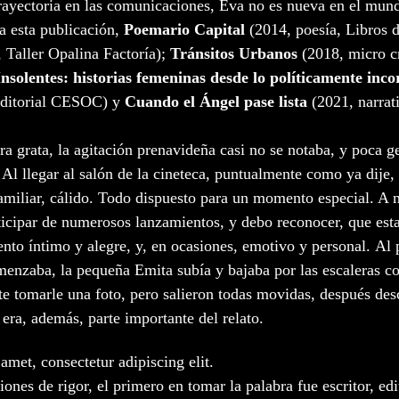
rayectoria en las comunicaciones, Eva no es nueva en el mundo
a esta publicación, 
Poemario Capital 
(2014, poesía, Libros d
, Taller Opalina Factoría); 
Tránsitos Urbanos 
(2018, micro c
Insolentes: historias femeninas desde lo políticamente inco
Editorial CESOC) y 
Cuando el Ángel pase lista 
(2021, narrat
era grata, la agitación prenavideña casi no se notaba, y poca ge
 Al llegar al salón de la cineteca, puntualmente como ya dije,
amiliar, cálido. Todo dispuesto para un momento especial. A 
rticipar de numerosos lanzamientos, y debo reconocer, que esta
nto íntimo y alegre, y, en ocasiones, emotivo y personal. Al p
enzaba, la pequeña Emita subía y bajaba por las escaleras c
 te tomarle una foto, pero salieron todas movidas, después des
 era, además, parte importante del relato.
amet, consectetur adipiscing elit.
ones de rigor, el primero en tomar la palabra fue escritor, edi