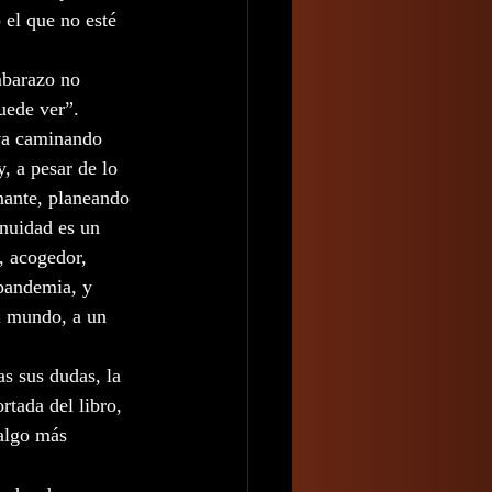
 el que no esté 
mbarazo no 
uede ver”. 
Eva caminando 
, a pesar de lo 
mante, planeando 
nuidad es un 
, acogedor, 
pandemia, y 
el mundo, a un 
as sus dudas, la 
rtada del libro, 
algo más 