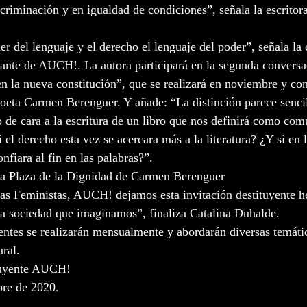
criminación y en igualdad de condiciones”, señala la escritora
der del lenguaje y el derecho el lenguaje del poder”, señala la 
ante de AUCH!. La autora participará en la segunda conversac
n la nueva constitución”, que se realizará en noviembre y co
 poeta Carmen Berenguer. Y añade: “La distinción parece sencil
o de cara a la escritura de un libro que nos definirá como comu
 el derecho esta vez se acercara más a la literatura? ¿Y si en l
nfiara al fin en las palabras?”. 
 La Plaza de la Dignidad de Carmen Berenguer
s Feministas, AUCH! dejamos esta invitación destituyente he
 la sociedad que imaginamos”, finaliza Catalina Duhalde. 
ntes se realizarán mensualmente y abordarán diversas temáti
ural.
tuyente AUCH!
bre de 2020. 