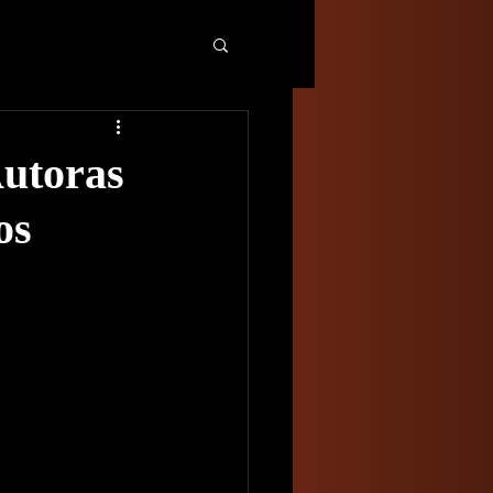
Autoras
os