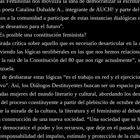
 Feministas nos moviliza la idea de democratizar la escritura
 poeta Catalina Duhalde A., integrante de AUCH! y parte del
os a la comunidad a participar de estas instancias dialógicas 
ue deseamos para el futuro”.
¿Es posible una constitución feminista?
da crítica sobre aquello que es necesario desarticular en la 
iendo las lógicas neoliberales en las que nos hemos relacion
la raíz de la Constitución del 80 que nos rige actualmente”, s
nzuela.
 desbaratar estas lógicas “es el trabajo en red y el ejercicio
vo”. Así, los Diálogos Destituyentes buscan ser un espacio pa
adas mujeres del mundo literario y cultural, abordando los des
 del proceso constituyente a partir del plebiscito de octubre d
ar la mirada de la cultura, la literatura y el feminismo al debat
a construcción de una nueva sociedad. “Una sociedad que se h
 democratice el poder y los recursos, que deje en el pasado l
responsabilidad del impulso, estímulo y protección de la cultur