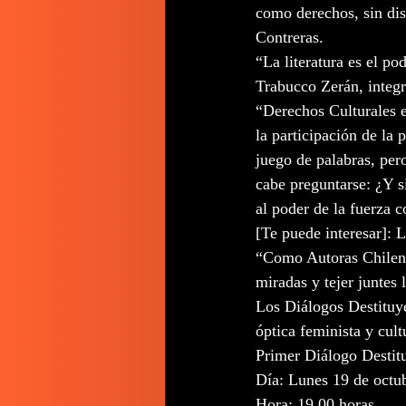
como derechos, sin dis
Contreras. 
“La literatura es el po
Trabucco Zerán, integr
“Derechos Culturales e
la participación de la
juego de palabras, per
cabe preguntarse: ¿Y si
al poder de la fuerza co
[Te puede interesar]:
“Como Autoras Chilena
miradas y tejer juntes
Los Diálogos Destituye
óptica feminista y cult
Primer Diálogo Desti
Día: Lunes 19 de octu
Hora: 19.00 horas 