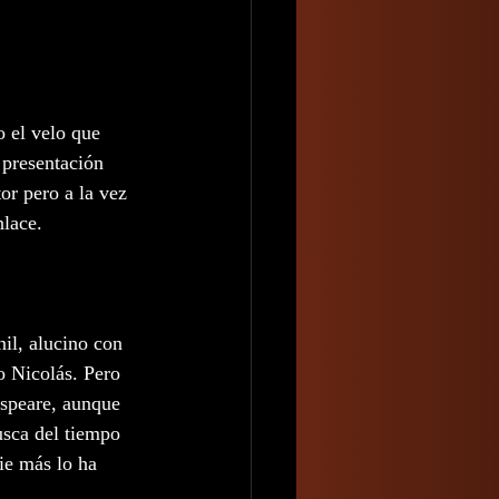
o el velo que 
 presentación 
or pero a la vez 
nlace.
il, alucino con 
o Nicolás. Pero 
espeare, aunque 
usca del tiempo 
ie más lo ha 