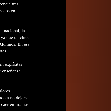
encia tras 
izados en 
a nacional, la 
, ya que un chico 
 Alumnos. En esa 
otas.
n explícitas 
de enseñanza 
alores 
ado a no dejarse 
 caer en tiranías 