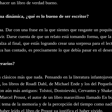
a hacer un libro de verdad bueno.
a dinámica, ¿qué es lo bueno de ser escritor?
ma. Dar con una frase en la que sientes que rasgaste un poquit
ivir. Darse cuenta de que un relato está tomando forma, que la
za al final, que estás logrando crear una sorpresa para el lect
ya has contado, es precisamente lo que debía pasar en el dese
erarios?
 clásicos más que nada. Pensando en la literatura infantojuven
, los libros de Roadl Dahl, de Michael Ende y los del Pequeñ
son aún más antiguos: Tolstoi, Dostoievski, Cervantes y Shak
s Marcel Proust, el autor de un libro maravilloso llamado En b
l tema de la memoria y de la percepción del tiempo como nad
ber leído el libro de Proust ya justifica el haber vivido.