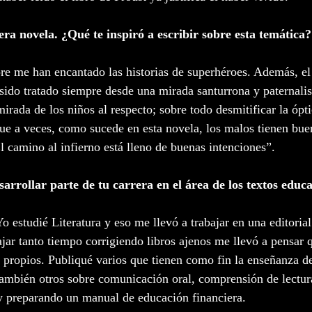
ra novela. ¿Qué te inspiró a escribir sobre esta temática?
re me han encantado las historias de superhéroes. Además, el
 sido tratado siempre desde una mirada santurrona y paternalis
mirada de los niños al respecto; sobre todo desmitificar la óp
que a veces, como sucede en esta novela, los malos tienen bue
l camino al infierno está lleno de buenas intenciones”.
sarrollar parte de tu carrera en el área de los textos educ
 estudié Literatura y eso me llevó a trabajar en una editorial
ajar tanto tiempo corrigiendo libros ajenos me llevó a pensar q
s propios. Publiqué varios que tienen como fin la enseñanza de 
 también otros sobre comunicación oral, comprensión de lectu
y preparando un manual de educación financiera.