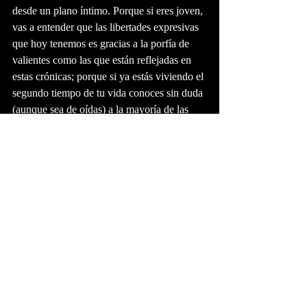
desde un plano íntimo. Porque si eres joven, 
vas a entender que las libertades expresivas 
que hoy tenemos es gracias a la porfía de 
valientes como las que están reflejadas en 
estas crónicas; porque si ya estás viviendo el 
segundo tiempo de tu vida conoces sin duda 
(aunque sea de oídas) a la mayoría de las 
Insolentes y si no, a quienes están en su 
entorno… Porque el libro es una puerta de 
entrada para conocerlas y para entenderlas, 
pero de rebote nos sirve para entender y 
conocer la historia del país durante el siglo 
XX. 
La publicación de cualquier libro hoy es 
bastante compleja ¿Cómo llegaste a la 
editorial?
Llegué de puro insolente. Primero los 