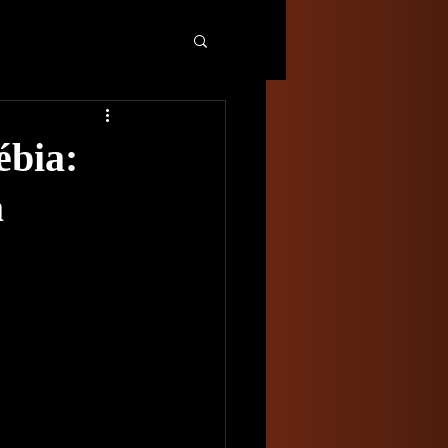
ébia:
a