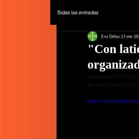
Todas las entradas
Eva Débia
23 ene 20
"Con lati
organizad
La escritora Eva Debia
Revista Mal de Ojo y 
https://www.youtube.c