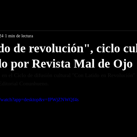
24
1 min de lectura
do de revolución", ciclo cu
o por Revista Mal de Ojo
 en el Ciclo de difusión cultural "Con Latido en Revolución"
Editorial Conunhueno.
om/watch?app=desktop&v=IPWjZNWQf4s